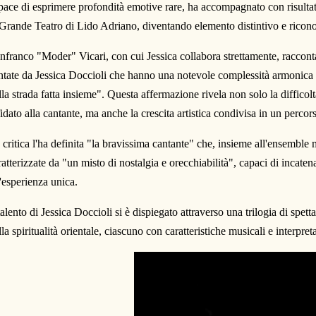
pace di esprimere profondità emotive rare, ha accompagnato con risultati 
 Grande Teatro di Lido Adriano, diventando elemento distintivo e riconos
nfranco "Moder" Vicari, con cui Jessica collabora strettamente, racconta
ntate da Jessica Doccioli che hanno una notevole complessità armonica 
lla strada fatta insieme". Questa affermazione rivela non solo la difficol
fidato alla cantante, ma anche la crescita artistica condivisa in un percors
 critica l'ha definita "la bravissima cantante" che, insieme all'ensemble
ratterizzate da "un misto di nostalgia e orecchiabilità", capaci di incatena
'esperienza unica.
talento di Jessica Doccioli si è dispiegato attraverso una trilogia di spettaco
lla spiritualità orientale, ciascuno con caratteristiche musicali e interpreta