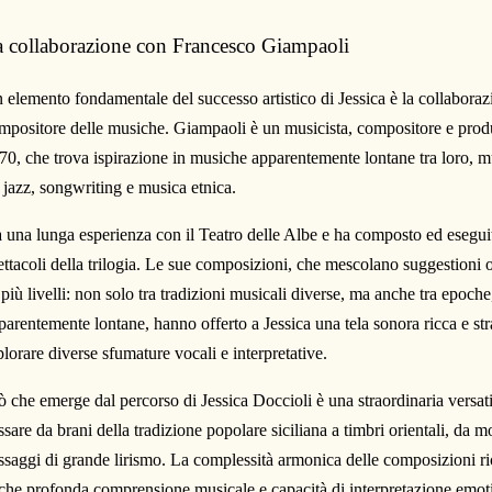
 collaborazione con Francesco Giampaoli
 elemento fondamentale del successo artistico di Jessica è la collabora
mpositore delle musiche. Giampaoli è un musicista, compositore e produ
70, che trova ispirazione in musiche apparentemente lontane tra loro, 
a jazz, songwriting e musica etnica.
 una lunga esperienza con il Teatro delle Albe e ha composto ed eseguito
ettacoli della trilogia. Le sue composizioni, che mescolano suggestioni o
 più livelli: non solo tra tradizioni musicali diverse, ma anche tra epoche,
parentemente lontane, hanno offerto a Jessica una tela sonora ricca e str
plorare diverse sfumature vocali e interpretative.
ò che emerge dal percorso di Jessica Doccioli è una straordinaria versatil
ssare da brani della tradizione popolare siciliana a timbri orientali, da 
ssaggi di grande lirismo. La complessità armonica delle composizioni r
che profonda comprensione musicale e capacità di interpretazione emot