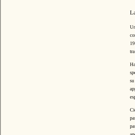
La
Un
co
19
tr
Ha
sp
su
ap
es
Ci
pa
pa
an