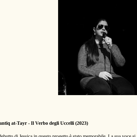
ntiq at-Tayr - Il Verbo degli Uccelli (2023)
 debutto di Jessica in questo progetto è stato memorabile. La sua voce si 