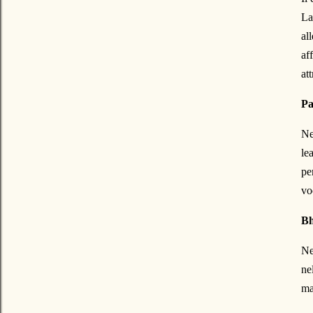
La
al
af
at
Pa
Ne
le
pe
vo
Bh
Ne
ne
ma