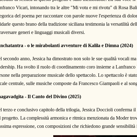
nfranco Vicari, intonando tra le altre "Mi votu e mi rivotu" di Rosa Bal
legorica del poema per raccontare con parole nuove l'esperienza di dolor
fidarle questo brano della tradizione siciliana testimonia la versatilità del
traversare generi e linguaggi musicali diversi.
nchatantra - o le mirabolanti avventure di Kalila e Dimna (2024)
l secondo anno, Jessica ha dimostrato non solo le sue qualità vocali ma
adership. Ha svolto il ruolo di coordinamento coro insieme a Lanfranco
rsone nella preparazione musicale dello spettacolo. Lo spettacolo è stato
cale centrale, sulle musiche composte da Francesco Giampaoli e al song
agavadgita - Il Canto del Divino (2025)
l terzo e conclusivo capitolo della trilogia, Jessica Doccioli conferma il 
l progetto. La complessità armonica e ritmica menzionata da Moder trova
ssima espressione, con composizioni che richiedono grande sensibilità in