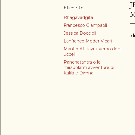
J
Etichette
M
Bhagavadgita
Francesco Giampaoli
Jessica Doccioli
di
Lanfranco Moder Vicari
Mantiq At-Tayr il verbo degli
uccelli
Panchatantra o le
mirabolanti avventure di
Kalila e Dimna