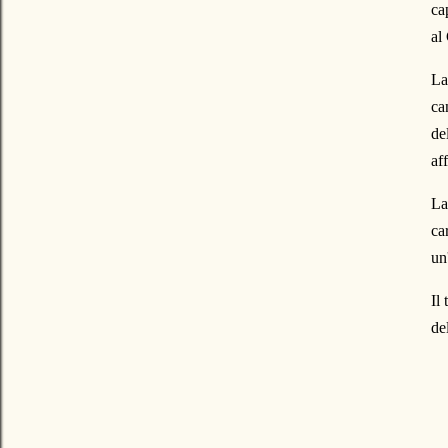
ca
al
La
ca
de
af
La
ca
un
Il 
de